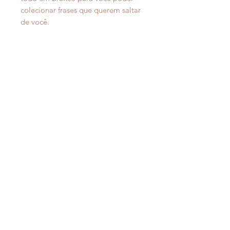
colecionar frases que querem saltar
de você.
96 páginas
Tamanho: 2,5 x 18 cm
Miolo papel pólen bold 90
Prazo para postagem
: Nossas
postagens podem variar entre 5 e
10 dias úteis, contando a partir do
recebimento do pagamento.
receba nossas
atualizações
enviar