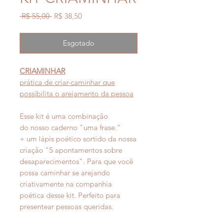
Preço
Preço
 R$ 55,00 
R$ 38,50
normal
promocional
Esgotado
CRIAMINHAR
prática de criar-caminhar que
possibilita o arejamento da pessoa
Esse kit é uma combinação
do nosso caderno "uma frase."
+ um lápis poético sortido da nossa
criação "5 apontamentos sobre
desaparecimentos". Para que você
possa caminhar se arejando
criativamente na companhia
poética desse kit. Perfeito para
presentear pessoas queridas.